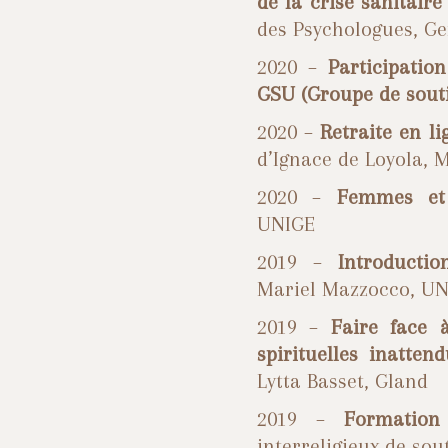
de la crise sanitair
des Psychologues, G
2020 –
Participatio
GSU (Groupe de sout
2020 –
Retraite en li
d’Ignace de Loyola, 
2020 –
Femmes et 
UNIGE
2019 –
Introductio
Mariel Mazzocco, U
2019 –
Faire face 
spirituelles inatten
Lytta Basset, Gland
2019 –
Formation
interreligieux de sou