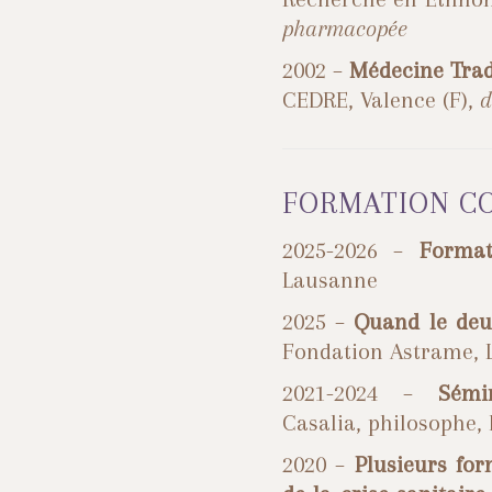
pharmacopée
2002 –
M
édecine Trad
CEDRE, Valence (F),
d
FORMATION C
2025-2026 –
Format
Lausanne
2025 –
Quand le deui
Fondation Astrame,
2021-2024 –
Sémi
Casalia, philosophe,
2020 –
Plusieurs fo