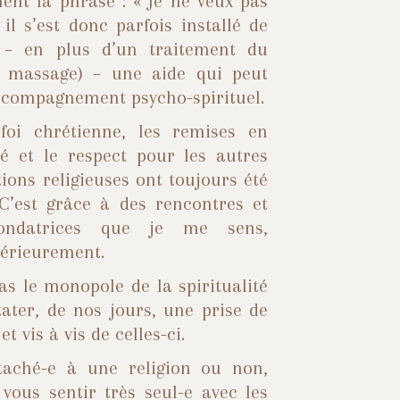
nt la phrase : « Je ne veux pas
il s’est donc parfois installé de
 – en plus d’un traitement du
, massage) – une aide qui peut
ccompagnement psycho-spirituel.
foi chrétienne, les remises en
té et le respect pour les autres
ions religieuses ont toujours été
 C
’
est grâce à des rencontres et
fondatrices que je me sens,
érieurement.
as le monopole de la spiritualité
tater, de nos jours, une prise de
t vis à vis de celles-ci.
taché-e à une religion ou non,
vous sentir très seul-e avec les