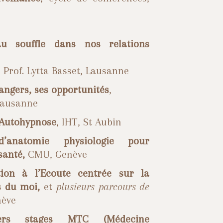
u souffle dans nos relations
 Prof. Lytta Basset, Lausanne
dangers, ses opportunités
,
Lausanne
l’Autohypnose
, IHT, St Aubin
d’anatomie physiologie pour
 santé,
CMU, Genève
ion à l’Ecoute centrée sur la
ts du moi,
et
plusieurs
parcours de
nève
vers stages MTC (Médecine