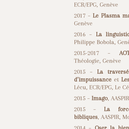
ECR/EPG, Genève
2017 –
Le Plasma m
Genève
2016 –
La linguist
Philippe Bobola, Gen
2015-2017 –
AO
Théologie, Genève
2015 –
La travers
d’impuissance
et
Le
Lécu, ECR/EPG, Le Cé
2015 –
Imago
, AASPI
2015 –
La forc
bibliques
, AASPIR, M
2014 –
Oser la bien