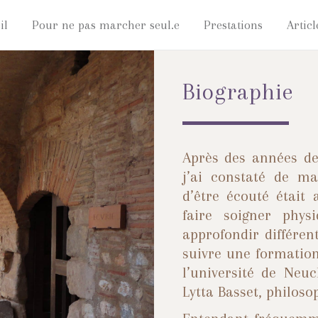
il
Pour ne pas marcher seul.e
Prestations
Articl
Biographie
Après des années de
j’
ai constat
é de man
d’être é
cout
é était 
faire soigner phy
approfondir différen
suivre une formatio
l’université
de Neuc
Lytta Basset, philoso