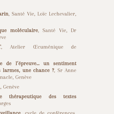
arin
, Santé Vie, Loïc Lechevalier,
ique moléculaire
, Santé Vie, Dr
ève
T
, Atelier Œcuménique de
ée de l’épreuve… un sentiment
s larmes, une chance ?
, Sr Anne
nacle, Genève
R, Genève
e thérapeutique des textes
orges
veillance
, cycle de conférences,