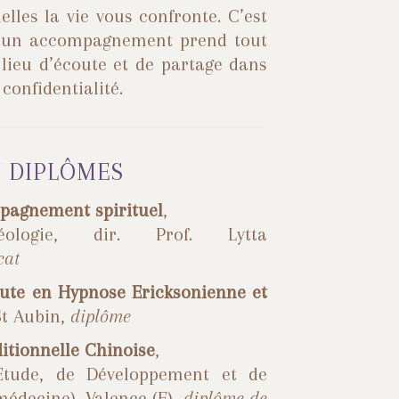
lles la vie vous confronte. C’est
u’un accompagnement prend tout
 lieu d’écoute et de partage dans
 confidentialité.
 DIPLÔMES
pagnement spirituel
,
ologie, dir. Prof. Lytta
cat
ute en Hypnose Ericksonienne et
St Aubin,
diplôme
itionnelle Chinoise
,
’Etude, de Développement et de
édecine), Valence (F),
diplôme de