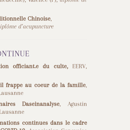
itionnelle Chinoise
,
iplôme d’acupuncture
ONTINUE
ion officiant.e du culte,
EERV,
l frappe au coeur de la famille
,
 Lausanne
naires Daseinanalyse
, Agustin
 Lausanne
rmations continues dans le cadre