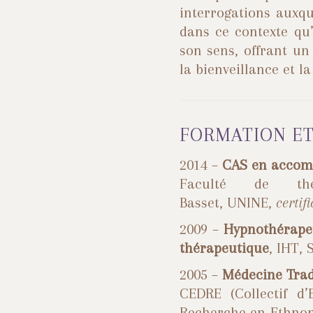
interrogations auxque
dans ce contexte q
son sens, offrant un
la bienveillance et la
FORMATION ET
2014 –
CAS en accom
Faculté de thé
Basset, UNINE,
certifi
2009 –
Hypnothérape
thérapeutique
, IHT, 
2005 –
Médecine Trad
CEDRE (Collectif d
Recherche en Ethnom