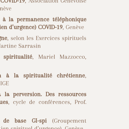
e COVID-19
, Association Genevoise
enève
n à la permanence téléphonique
ien d’urgence)
COVID-19
, Genève
gne
, selon les Exercices spirituels
Martine Sarrasin
spiritualité
, Mariel Mazzocco,
n à la spiritualité chrétienne
,
NIGE
à la perversion. Des ressources
dues
, cycle de conférences, Prof.
 de base
GI-spi
(Groupement
tien spirituel d’urgence), Genève