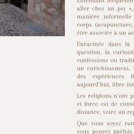
Entendant fréquemme
aller chez un psy », 
manière informelle
corps (acupuncture
ê
tre associ
ée à un a
Enracinée dans la 
question, la curiosi
confessions ou tradit
un enrichissement.
des expériences 
aujourd
’
hui
,
libre int
Les religions n
’
ont p
et force est de cons
distance, voire un reje
Que vous soyez rat
vous pouvez parfois 