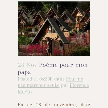
28 Nov
Poème pour mon
papa
Posted at 06:30h
dans
Pour ne
pas marcher seul.e
par
Florence
Mugny
En ce 28 de novembre, date